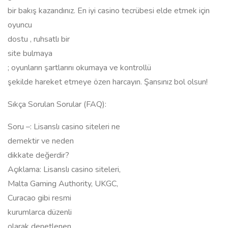
bir bakış kazandınız. En iyi casino tecrübesi elde etmek için
oyuncu
dostu , ruhsatlı bir
site bulmaya
; oyunların şartlarını okumaya ve kontrollü
şekilde hareket etmeye özen harcayın. Şansınız bol olsun!
Sıkça Sorulan Sorular (FAQ):
Soru –: Lisanslı casino siteleri ne
demektir ve neden
dikkate değerdir?
Açıklama: Lisanslı casino siteleri,
Malta Gaming Authority, UKGC,
Curacao gibi resmi
kurumlarca düzenli
olarak denetlenen