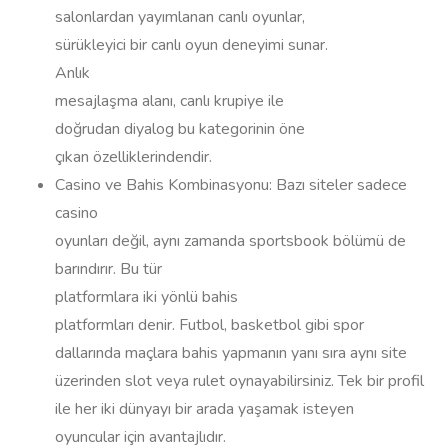
salonlardan yayımlanan canlı oyunlar,
sürükleyici bir canlı oyun deneyimi sunar.
Anlık
mesajlaşma alanı, canlı krupiye ile
doğrudan diyalog bu kategorinin öne
çıkan özelliklerindendir.
Casino ve Bahis Kombinasyonu: Bazı siteler sadece
casino
oyunları değil, aynı zamanda sportsbook bölümü de
barındırır. Bu tür
platformlara iki yönlü bahis
platformları denir. Futbol, basketbol gibi spor
dallarında maçlara bahis yapmanın yanı sıra aynı site
üzerinden slot veya rulet oynayabilirsiniz. Tek bir profil
ile her iki dünyayı bir arada yaşamak isteyen
oyuncular için avantajlıdır.