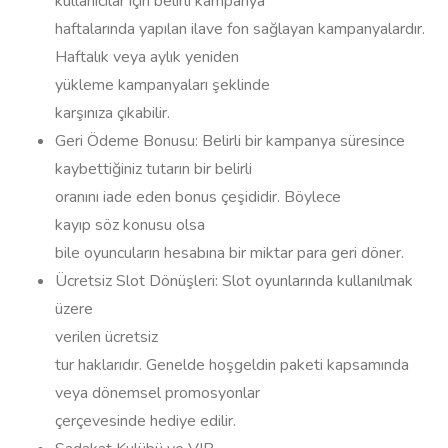
kullanıcılar için belirli kampanya
haftalarında yapılan ilave fon sağlayan kampanyalardır.
Haftalık veya aylık yeniden
yükleme kampanyaları şeklinde
karşınıza çıkabilir.
Geri Ödeme Bonusu: Belirli bir kampanya süresince
kaybettiğiniz tutarın bir belirli
oranını iade eden bonus çeşididir. Böylece
kayıp söz konusu olsa
bile oyuncuların hesabına bir miktar para geri döner.
Ücretsiz Slot Dönüşleri: Slot oyunlarında kullanılmak
üzere
verilen ücretsiz
tur haklarıdır. Genelde hoşgeldin paketi kapsamında
veya dönemsel promosyonlar
çerçevesinde hediye edilir.