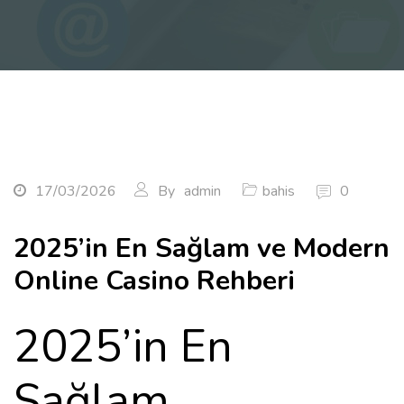
17/03/2026
By
admin
bahis
0
2025’in En Sağlam ve Modern
Online Casino Rehberi
2025’in En
Sağlam