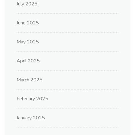
July 2025
June 2025
May 2025
April 2025
March 2025
February 2025
January 2025