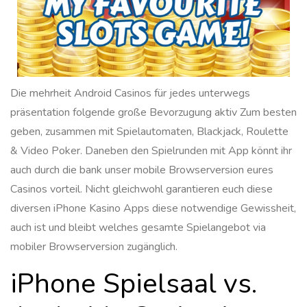
Die mehrheit Android Casinos für jedes unterwegs
präsentation folgende große Bevorzugung aktiv Zum besten
geben, zusammen mit Spielautomaten, Blackjack, Roulette
& Video Poker. Daneben den Spielrunden mit App könnt ihr
auch durch die bank unser mobile Browserversion eures
Casinos vorteil. Nicht gleichwohl garantieren euch diese
diversen iPhone Kasino Apps diese notwendige Gewissheit,
auch ist und bleibt welches gesamte Spielangebot via
mobiler Browserversion zugänglich.
iPhone Spielsaal vs.