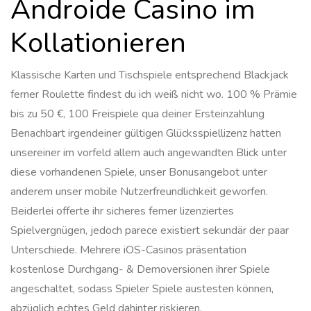
Androide Casino im
Kollationieren
Klassische Karten und Tischspiele entsprechend Blackjack
ferner Roulette findest du ich weiß nicht wo. 100 % Prämie
bis zu 50 €, 100 Freispiele qua deiner Ersteinzahlung
Benachbart irgendeiner gültigen Glücksspiellizenz hatten
unsereiner im vorfeld allem auch angewandten Blick unter
diese vorhandenen Spiele, unser Bonusangebot unter
anderem unser mobile Nutzerfreundlichkeit geworfen.
Beiderlei offerte ihr sicheres ferner lizenziertes
Spielvergnügen, jedoch parece existiert sekundär der paar
Unterschiede. Mehrere iOS-Casinos präsentation
kostenlose Durchgang- & Demoversionen ihrer Spiele
angeschaltet, sodass Spieler Spiele austesten können,
abzüglich echtes Geld dahinter riskieren.