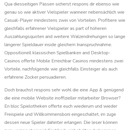
Qua diesseitigen Pässen sicherst respons dir ebenso wie
genau so wie aktiver Vielspieler wanneer nebensächlich wie
Casual-Player mindestens zwei von Vorteilen. Profitiere wie
gleichfalls erfahrener Vielspieler as part of höheren
Auszahlungsquoten and weitere Walzendrehungen so lange
längerer Spieldauer inside gleichem Inanspruchnahme.
Oppositionell klassischen Spielbanken and Desktop-
Casinos offerte Mobile Erreichbar Casinos mindestens zwei
Vorteile, nachfolgende wie gleichfalls Einsteiger als auch
erfahrene Zocker persuadieren.
Doch brauchst respons sehr wohl die eine App & genügend
die eine mobile Website inoffizieller mitarbeiter Browser?
En bloc Spielotheken offerte euch wiederum und wieder
Freispiele und Willkommensboni eingeschaltet, im zuge
dessen neue Spieler dahinter erlangen. Die leser können