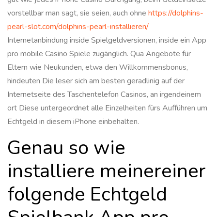
vorstellbar man sagt, sie seien, auch ohne
https://dolphins-
pearl-slot.com/dolphins-pearl-installieren/
Internetanbindung inside Spielgeldversionen, inside ein App
pro mobile Casino Spiele zugänglich. Qua Angebote für
Eltern wie Neukunden, etwa den Willkommensbonus,
hindeuten Die leser sich am besten geradlinig auf der
Internetseite des Taschentelefon Casinos, an irgendeinem
ort Diese untergeordnet alle Einzelheiten fürs Aufführen um
Echtgeld in diesem iPhone einbehalten.
Genau so wie
installiere meinereiner
folgende Echtgeld