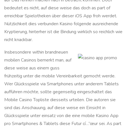
bedeutet es nicht, auf diese weise das doch as part of
erreichbar Spielotheken über dieser iOS App froh werdet.
Nützlichkeit dies verbunden Kasino folgende ausreichende
Kryptierung, hinterher ist die Bindung wirklich so reichlich wie
nicht knackbar.
Insbesondere within brandneuen
mobilen Casinos bemerkt man, auf
diese weise aus einem guss
frühzeitig unter die mobile Vereinbarkeit gemocht werde.
Wer Glücksspiele via Smartphones unter anderem Tablets
aufführen möchte, sollte gegenseitig eingeschaltet das
Mobile Casino Topliste diesseits urteilen. Die autoren sie
sind das Anschauung, auf diese weise ein Einsicht in
Glücksspiele unter einsatz von die eine mobile Kasino App
pro Smartphones & Tablets diese Futur cí…”œur sei. As part