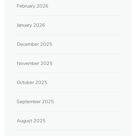
February 2026
January 2026
December 2025
November 2025
October 2025
September 2025
August 2025