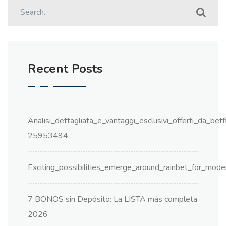
Recent Posts
Analisi_dettagliata_e_vantaggi_esclusivi_offerti_da_be
25953494
Exciting_possibilities_emerge_around_rainbet_for_mode
7 BONOS sin Depósito: La LISTA más completa
2026