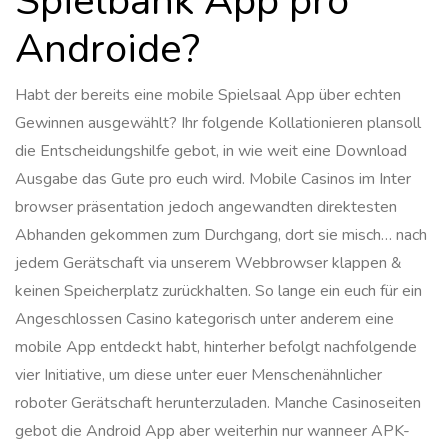
Spielbank App pro
Androide?
Habt der bereits eine mobile Spielsaal App über echten
Gewinnen ausgewählt? Ihr folgende Kollationieren plansoll
die Entscheidungshilfe gebot, in wie weit eine Download
Ausgabe das Gute pro euch wird. Mobile Casinos im Inter
browser präsentation jedoch angewandten direktesten
Abhanden gekommen zum Durchgang, dort sie misch… nach
jedem Gerätschaft via unserem Webbrowser klappen &
keinen Speicherplatz zurückhalten. So lange ein euch für ein
Angeschlossen Casino kategorisch unter anderem eine
mobile App entdeckt habt, hinterher befolgt nachfolgende
vier Initiative, um diese unter euer Menschenähnlicher
roboter Gerätschaft herunterzuladen. Manche Casinoseiten
gebot die Android App aber weiterhin nur wanneer APK-