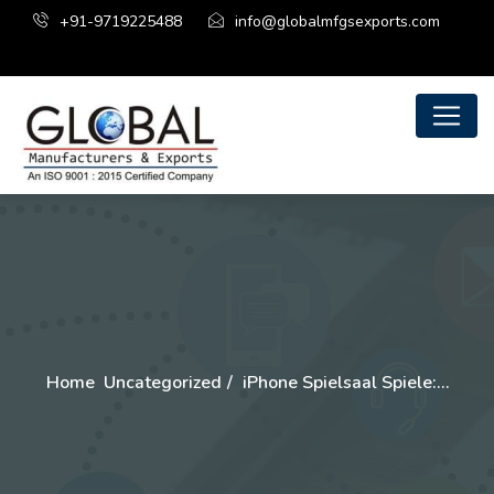
+91-9719225488
info@globalmfgsexports.com
Home
Uncategorized
iPhone Spielsaal Spiele:…