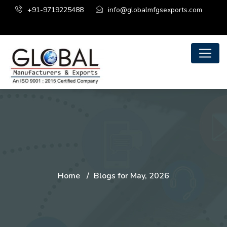
+91-9719225488
info@globalmfgsexports.com
Home
Blogs for May, 2026