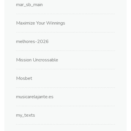
mar_sb_main
Maximize Your Winnings
melhores-2026
Mission Uncrossable
Mosbet
musicarelajante.es
my_texts