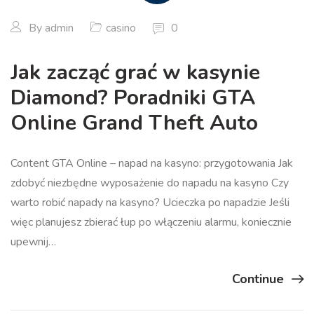
By
admin
casino
0
Jak zacząć grać w kasynie
Diamond? Poradniki GTA
Online Grand Theft Auto
Content GTA Online – napad na kasyno: przygotowania Jak
zdobyć niezbędne wyposażenie do napadu na kasyno Czy
warto robić napady na kasyno? Ucieczka po napadzie Jeśli
więc planujesz zbierać łup po włączeniu alarmu, koniecznie
upewnij…
Continue