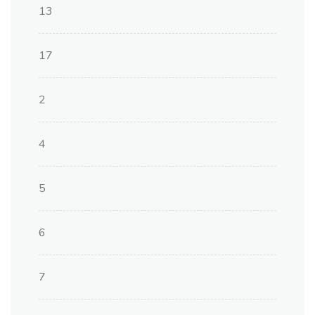
13
17
2
4
5
6
7