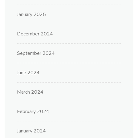
January 2025
December 2024
September 2024
June 2024
March 2024
February 2024
January 2024