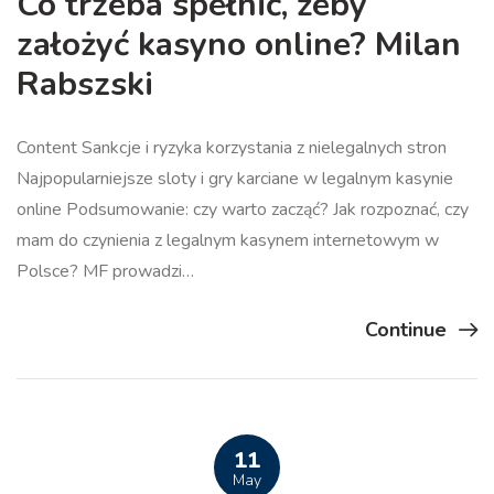
Co trzeba spełnić, żeby
założyć kasyno online? Milan
Rabszski
Content Sankcje i ryzyka korzystania z nielegalnych stron
Najpopularniejsze sloty i gry karciane w legalnym kasynie
online Podsumowanie: czy warto zacząć? Jak rozpoznać, czy
mam do czynienia z legalnym kasynem internetowym w
Polsce? MF prowadzi…
Continue
11
May