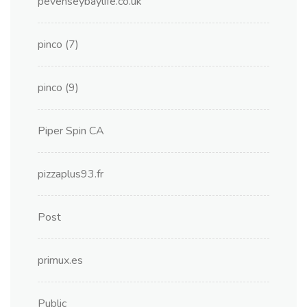
pevenseybaylife.co.uk
pinco (7)
pinco (9)
Piper Spin CA
pizzaplus93.fr
Post
primux.es
Public