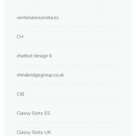
centenariosorolla.es
CH
chatbot design 6
chinabridgegroup.co.uk
CIB
Classy Slots ES
Classy Slots UK