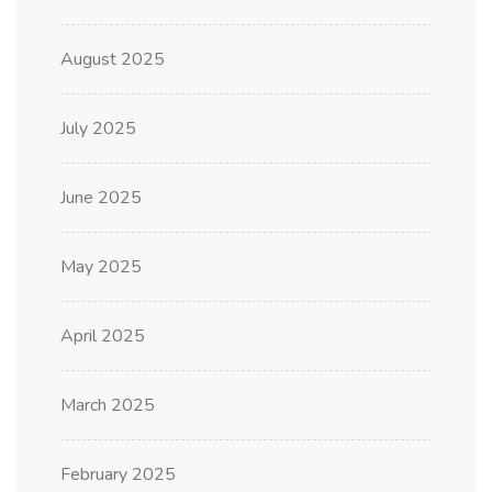
August 2025
July 2025
June 2025
May 2025
April 2025
March 2025
February 2025