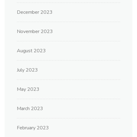
December 2023
November 2023
August 2023
July 2023
May 2023
March 2023
February 2023