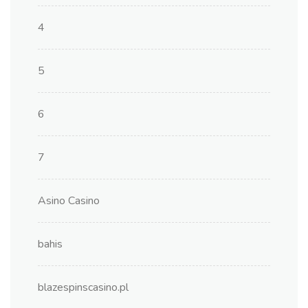
4
5
6
7
Asino Casino
bahis
blazespinscasino.pl