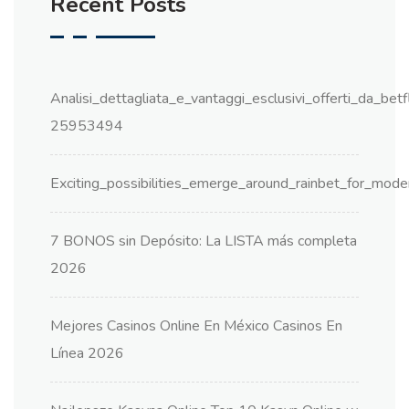
Recent Posts
Analisi_dettagliata_e_vantaggi_esclusivi_offerti_da_be
25953494
Exciting_possibilities_emerge_around_rainbet_for_mode
7 BONOS sin Depósito: La LISTA más completa
2026
Mejores Casinos Online En México Casinos En
Línea 2026