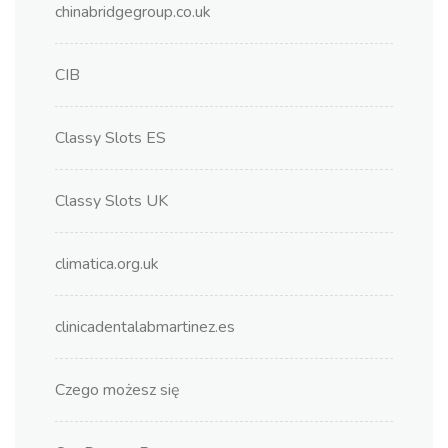
chinabridgegroup.co.uk
CIB
Classy Slots ES
Classy Slots UK
climatica.org.uk
clinicadentalabmartinez.es
Czego możesz się