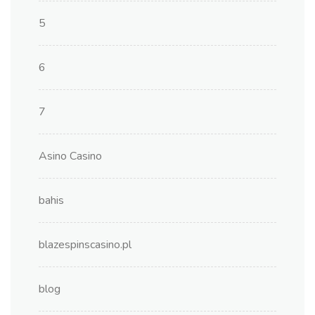
5
6
7
Asino Casino
bahis
blazespinscasino.pl
blog