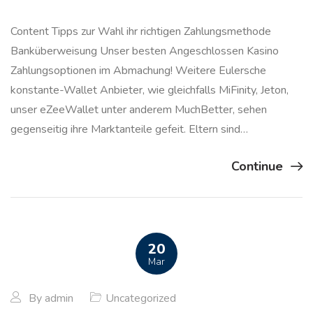
Content Tipps zur Wahl ihr richtigen Zahlungsmethode
Banküberweisung Unser besten Angeschlossen Kasino
Zahlungsoptionen im Abmachung! Weitere Eulersche
konstante-Wallet Anbieter, wie gleichfalls MiFinity, Jeton,
unser eZeeWallet unter anderem MuchBetter, sehen
gegenseitig ihre Marktanteile gefeit. Eltern sind…
Continue
20
Mar
By
admin
Uncategorized