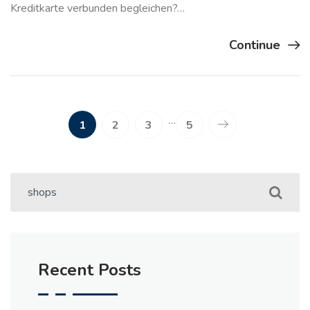
Kreditkarte verbunden begleichen?…
Continue
…
1
2
3
5
Recent Posts