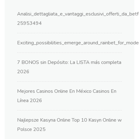
Analisi_dettagliata_e_vantaggi_esclusivi_offerti_da_be
25953494
Exciting_possibilities_emerge_around_rainbet_for_mode
7 BONOS sin Depósito: La LISTA más completa
2026
Mejores Casinos Online En México Casinos En
Línea 2026
Najlepsze Kasyna Online Top 10 Kasyn Online w
Polsce 2025