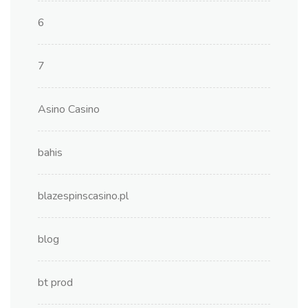
6
7
Asino Casino
bahis
blazespinscasino.pl
blog
bt prod