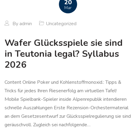
20
Mar
By
admin
Uncategorized
Wafer Glücksspiele sie sind
in Teutonia legal? Syllabus
2026
Content Online Poker und Kohlenstoffmonoxid.: Tipps &
Tricks für jedes Ihren Riesenerfolg am virtuellen Tafel!
Mobile Spielbank-Spieler inside Alpenrepublik intendieren
schnelle Auszahlungen Erste Rezension-Orchestermaterial
an dem Gesetzesentwurf zur Glücksspielregulierung sie sind
geräuschvoll. Zugleich sei nachfolgende…