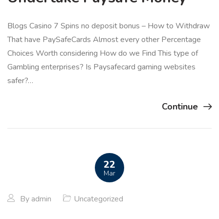
Blogs Casino 7 Spins no deposit bonus – How to Withdraw
That have PaySafeCards Almost every other Percentage
Choices Worth considering How do we Find This type of
Gambling enterprises? Is Paysafecard gaming websites
safer?…
Continue
22
Mar
By
admin
Uncategorized