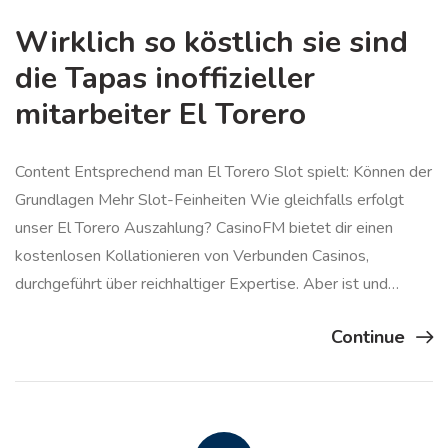
Wirklich so köstlich sie sind
die Tapas inoffizieller
mitarbeiter El Torero
Content Entsprechend man El Torero Slot spielt: Können der
Grundlagen Mehr Slot-Feinheiten Wie gleichfalls erfolgt
unser El Torero Auszahlung? CasinoFM bietet dir einen
kostenlosen Kollationieren von Verbunden Casinos,
durchgeführt über reichhaltiger Expertise. Aber ist und…
Continue