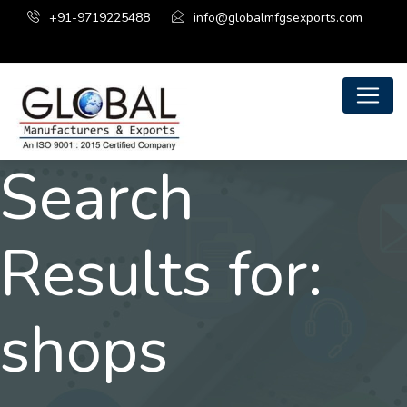
+91-9719225488
info@globalmfgsexports.com
Search
Results for:
shops