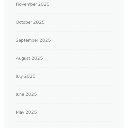
November 2025
October 2025
September 2025
August 2025
July 2025
June 2025
May 2025