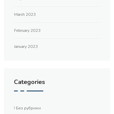
March 2023
February 2023
January 2023
Categories
! Без рубрики