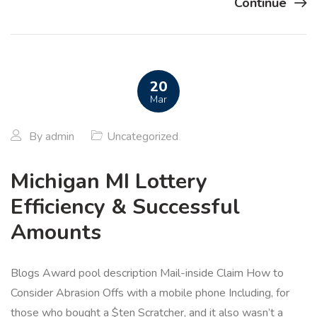
Continue
20
Mar
By
admin
Uncategorized
Michigan MI Lottery
Efficiency & Successful
Amounts
Blogs Award pool description Mail-inside Claim How to
Consider Abrasion Offs with a mobile phone Including, for
those who bought a $ten Scratcher, and it also wasn’t a