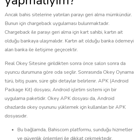
yapmalıyım?
Ancak bahis sitelerine yatırılan parayı geri alma mümkündür.
Bunun için chargeback uygulaması bulunmaktadır.
Chargeback ile parayı geri alma için kart sahibi, kartın ait
olduğu bankaya ulaşmalıdır. Kartın ait olduğu banka ödemeyi
alan banka ile iletişime geçecektir.
Real Okey Sitesine girildikten sonra önce salon sonra da
oyuncu durumuna göre oda seçilir. Sonrasında Okey Oynama
türü, bitiş puanı, süre gibi detaylar belirlenir. APK (Android
Package Kit) dosyası, Android işletim sistemi için bir
uygulama paketidir. Okey APK dosyası da, Android
cihazlarda okey oyununu yüklemek için kullanılan bir APK
dosyasıdır.
Bu bağlamda, Bahiscom platformu, sunduğu hizmetler
ve güvenlik önlemleri ile dikkat çekmektedir.