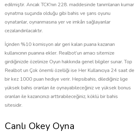
edilmiştir. Ancak TCK'nın 228. maddesinde tanımlanan kumar
oynatma suçunda olduğu gibi bahis ve şans oyunu
oynatanlar, oynanmasına yer ve imkân sağlayanlar
cezalandırılacaktır.
İçinden %10 komisyon alır geri kalan puana kazanan
kullanıcının puanına ekler. Realbot’un amacı sitemize
girdiğinizde özelinize Oyun hakkında genel bilgiler sunar. Top
Realbot un Çok önemli özelliği ise Her Kullanıcıya 24 saat de
bir kez 1000 puan hediye verir. Hepsibahis, dilediğiniz lige
yüksek bahis oranları ile oynayabileceğiniz ve yüksek bonus
oranları ile kazancınızı arttırabileceğiniz, köklü bir bahis
sitesidir.
Canlı Okey Oyna