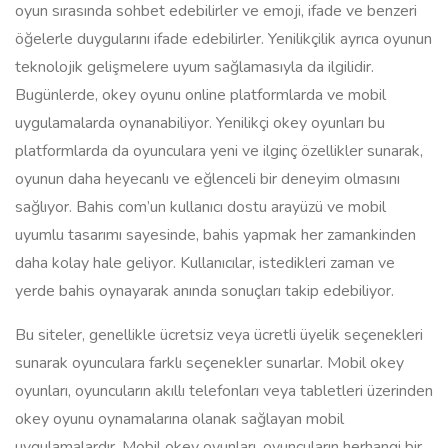
oyun sırasında sohbet edebilirler ve emoji, ifade ve benzeri
öğelerle duygularını ifade edebilirler. Yenilikçilik ayrıca oyunun
teknolojik gelişmelere uyum sağlamasıyla da ilgilidir.
Bugünlerde, okey oyunu online platformlarda ve mobil
uygulamalarda oynanabiliyor. Yenilikçi okey oyunları bu
platformlarda da oyunculara yeni ve ilginç özellikler sunarak,
oyunun daha heyecanlı ve eğlenceli bir deneyim olmasını
sağlıyor. Bahis com’un kullanıcı dostu arayüzü ve mobil
uyumlu tasarımı sayesinde, bahis yapmak her zamankinden
daha kolay hale geliyor. Kullanıcılar, istedikleri zaman ve
yerde bahis oynayarak anında sonuçları takip edebiliyor.
Bu siteler, genellikle ücretsiz veya ücretli üyelik seçenekleri
sunarak oyunculara farklı seçenekler sunarlar. Mobil okey
oyunları, oyuncuların akıllı telefonları veya tabletleri üzerinden
okey oyunu oynamalarına olanak sağlayan mobil
uygulamalardır. Mobil okey oyunları, oyuncuların herhangi bir