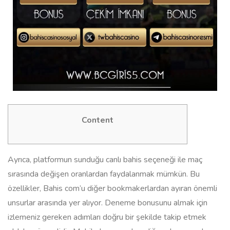
Content
Ayrıca, platformun sunduğu canlı bahis seçeneği ile maç
sırasında değişen oranlardan faydalanmak mümkün. Bu
özellikler, Bahis com’u diğer bookmakerlardan ayıran önemli
unsurlar arasında yer alıyor. Deneme bonusunu almak için
izlemeniz gereken adımları doğru bir şekilde takip etmek