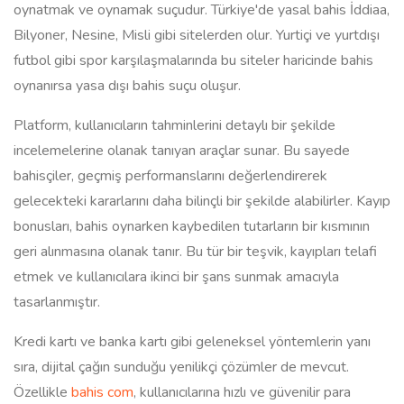
oynatmak ve oynamak suçudur. Türkiye'de yasal bahis İddiaa,
Bilyoner, Nesine, Misli gibi sitelerden olur. Yurtiçi ve yurtdışı
futbol gibi spor karşılaşmalarında bu siteler haricinde bahis
oynanırsa yasa dışı bahis suçu oluşur.
Platform, kullanıcıların tahminlerini detaylı bir şekilde
incelemelerine olanak tanıyan araçlar sunar. Bu sayede
bahisçiler, geçmiş performanslarını değerlendirerek
gelecekteki kararlarını daha bilinçli bir şekilde alabilirler. Kayıp
bonusları, bahis oynarken kaybedilen tutarların bir kısmının
geri alınmasına olanak tanır. Bu tür bir teşvik, kayıpları telafi
etmek ve kullanıcılara ikinci bir şans sunmak amacıyla
tasarlanmıştır.
Kredi kartı ve banka kartı gibi geleneksel yöntemlerin yanı
sıra, dijital çağın sunduğu yenilikçi çözümler de mevcut.
Özellikle
bahis com
, kullanıcılarına hızlı ve güvenilir para