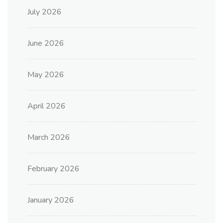
July 2026
June 2026
May 2026
April 2026
March 2026
February 2026
January 2026