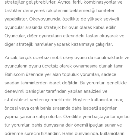
stratejiler geliştirebilirler. Ayrıca, farklı kombinasyonlar ve
taktikler deneyerek rakiplerinin beklemediği hamleler
yapabilirler. Okeyoyununda, özellikle de yüksek seviyeli
oyuncular arasında stratejik bir oyun olarak kabul edilir.
Oyuncular, diğer oyuncuların ellerindeki taşları okuyarak ve
diğer stratejik hamleler yaparak kazanmaya çalışırlar.
Ancak, birçok ücretsiz mobil okey oyunu da sunulmaktadır ve
oyuncuların oyunu ücretsiz olarak oynamasına olanak tanır.
Bahiscom üzerinde yer alan topluluk yorumları, sadece
sıradan tahminlerden ibaret değildir. Bu yorumlar, genellikle
deneyimli bahisçiler tarafından yapılan analizleri ve
istatistiksel verileri içermektedir. Böylece kullanıcılar, maç
öncesi veya canlı bahis sırasında daha isabetli seçimler
yapma şansına sahip olurlar. Özellikle yeni başlayanlar için bu
tür yorumlar, bahis dünyasına dair önemli ipuçları sunar ve
öğrenme sürecini hızlandırır. Bahis dünyasında, kullanıcıların