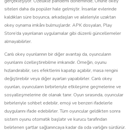
gerçekleşiyor. Özellikle pandemi döneminde, Online okey
siteleri daha da popüler hale gelmiştir. İnsanlar evlerinde
kaldıkları süre boyunca, arkadaşları ve aileleriyle uzaktan
okey oynama imkânı bulmuşlardır. APK dosyaları, Play
Store’da yayınlanan uygulamalar gibi düzenli güncellemeler
almayabilirler.
Canlı okey oyunlarının bir diğer avantajı da, oyuncuların
oyunlarını özelleştirebilme imkanıdır. Örneğin, oyunu
hızlandırabilir, ses efektlerini kapatıp açabilir, masa rengini
değiştirebilir veya diğer ayarları yapabilirler. Canlı okey
oyunları, oyuncuların birbirleriyle etkileşime geçmelerine ve
sosyalleşmelerine de olanak tanır. Oyun sırasında, oyuncular
birbirleriyle sohbet edebilir, emoji ve benzeri ifadelerle
duygularını ifade edebilirler. Tüm oyuncular geldikten sonra
sistem oyunu otomatik başlatır ve kurucu tarafından
belirlenen şartlar sağlanıncaya kadar da oda varlığını sürdürür.