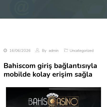
16/06/2026
By
admin
Uncategorized
Bahiscom giriş bağlantısıyla
mobilde kolay erişim sağla