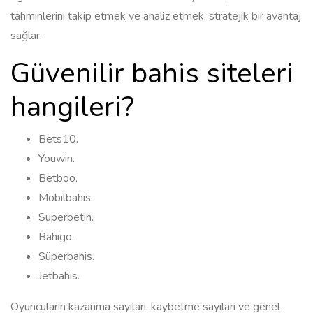
tahminlerini takip etmek ve analiz etmek, stratejik bir avantaj
sağlar.
Güvenilir bahis siteleri
hangileri?
Bets10.
Youwin.
Betboo.
Mobilbahis.
Superbetin.
Bahigo.
Süperbahis.
Jetbahis.
Oyuncuların kazanma sayıları, kaybetme sayıları ve genel