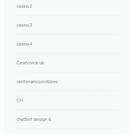
casino2
casino3
casino4
Casinovice uk
centenariosorolla.es
CH
chatbot design 6